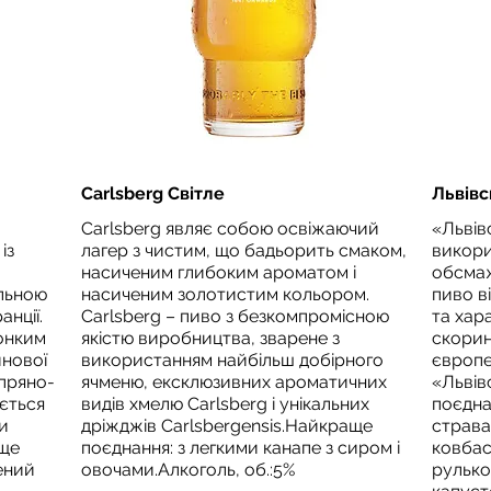
Carlsberg Світле
Львів
Carlsberg являє собою освіжаючий
«Львів
із
лагер з чистим, що бадьорить смаком,
викори
насиченим глибоким ароматом і
обсмаж
альною
насиченим золотистим кольором.
пиво в
нції.
Carlsberg – пиво з безкомпромісною
та хар
онким
якістю виробництва, зварене з
скорин
инової
використанням найбільш добірного
європе
 пряно-
ячменю, ексклюзивних ароматичних
«Львів
ється
видів хмелю Carlsberg і унікальних
поєднан
и
дріжджів Carlsbergensis.Найкраще
страва
аще
поєднання: з легкими канапе з сиром і
ковбас
ений
овочами.Алкоголь, об.:5%
рулько