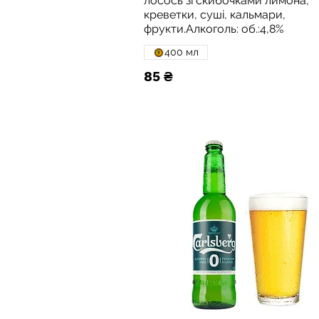
лосось зі скибочками лимона,
креветки, суші, кальмари,
фрукти.Алкоголь: об.:4,8%
400 мл
85 ₴