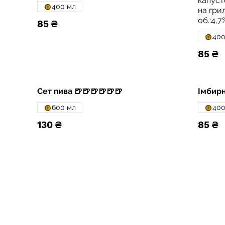
капуст
400 мл
на грил
об.:4,7
85 ₴
400
85 ₴
Сет пива 🍺🍺🍺🍺🍺🍺
Імбир
600 мл
400
130 ₴
85 ₴