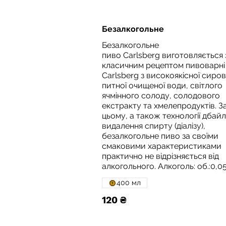
Безалкогольне
Безалкогольне
пиво Сarlsberg виготовляється 
класичним рецептом пивоварні
Carlsberg з високоякісної сиро
питної очищеної води, світлого
ячмінного солоду, солодового
екстракту та хмелепродуктів. З
цьому, а також технології дбай
видалення спирту (діалізу),
безалкогольне пиво за своїми
смаковими характеристиками
практично не відрізняється від
алкогольного. Алкоголь: об.:0,0
400 мл
120 ₴