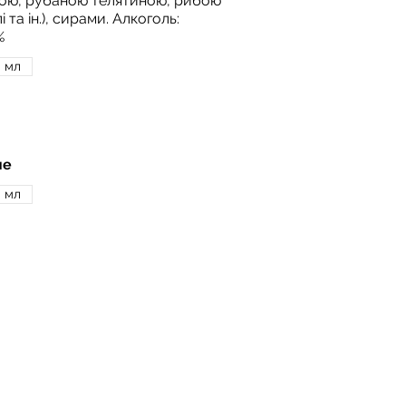
ою, рубаною телятиною, рибою
і та ін.), сирами. Алкоголь:
%
 мл
не
 мл