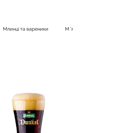
Млинці та вареники
М ’ясо та риба
Десерт