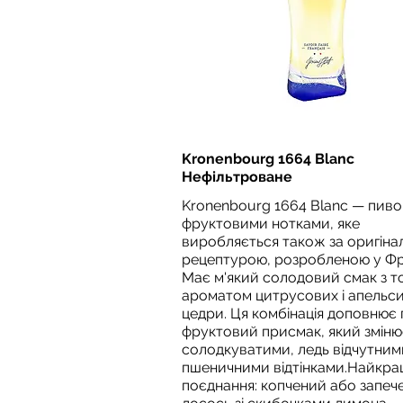
Kronenbourg 1664 Blanc
Нефільтроване
Kronenbourg 1664 Blanc — пиво 
фруктовими нотками, яке
виробляється також за оригін
рецептурою, розробленою у Фра
Має м'який солодовий смак з т
ароматом цитрусових і апельс
цедри. Ця комбінація доповнює
фруктовий присмак, який зміню
солодкуватими, ледь відчутним
пшеничними відтінками.Найкр
поєднання: копчений або запеч