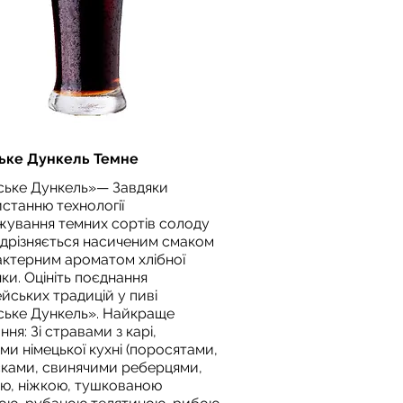
ське Дункель Темне
ське Дункель»— Завдяки
станню технології
ування темних сортів солоду
ідрізняється насиченим смаком
актерним ароматом хлібної
ки. Оцініть поєднання
йських традицій у пиві
ське Дункель». Найкраще
ня: Зі стравами з карі,
ми німецької кухні (поросятами,
ками, свинячими реберцями,
ю, ніжкою, тушкованою