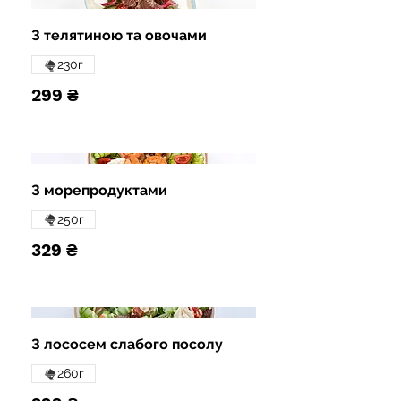
З телятиною та овочами
230г
299 ₴
З морепродуктами
250г
329 ₴
З лососем слабого посолу
260г