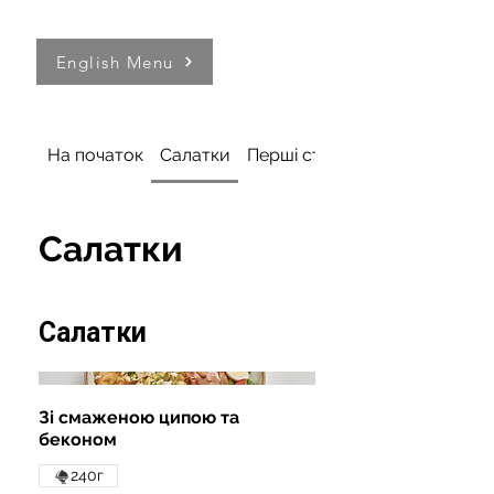
English Menu
На початок
Салатки
Перші страви
Салатки
Салатки
Зі смаженою ципою та
беконом
240г