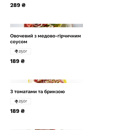
289 ₴
Овочевий з медово-гірчичним
соусом
250г
189 ₴
З томатами та бринзою
250г
189 ₴