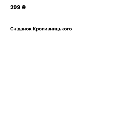
299 ₴
Сніданок Кропивницького
Боби та хліб
400г
279 ₴
Сирники з молока
250г
199 ₴
Шпинатні оладки з лососем
320г