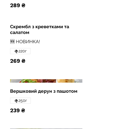
289 ₴
Скрембл з креветками та
салатом
🆕 НОВИНКА!
220г
269 ₴
Вершковий дерун з пашотом
250г
239 ₴