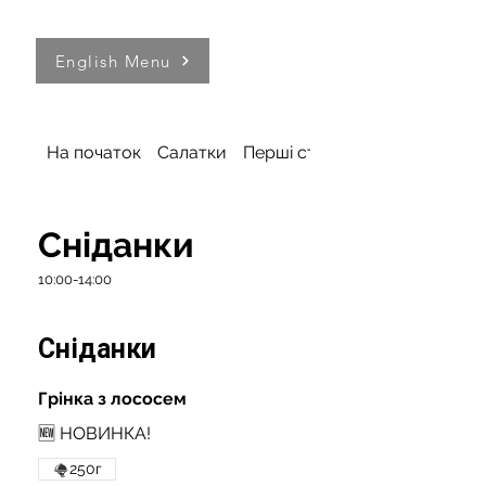
English Menu
На початок
Салатки
Перші страви
Сніданки
10:00-14:00
Сніданки
Грінка з лососем
🆕 НОВИНКА!
250г