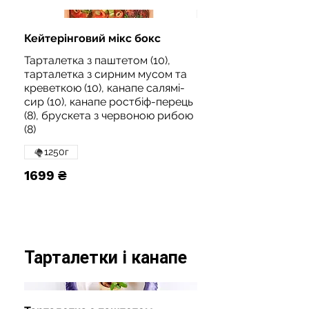
Кейтерінговий мікс бокс
Тарталетка з паштетом (10),
тарталетка з сирним мусом та
креветкою (10), канапе салямі-
сир (10), канапе ростбіф-перець
(8), брускета з червоною рибою
(8)
1250г
1699 ₴
Тарталетки і канапе