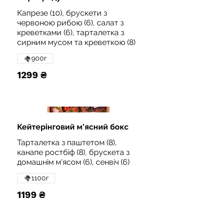
Капрезе (10), брускети з
червоною рибою (6), салат з
креветками (6), тарталетка з
сирним мусом та креветкою (8)
900г
1299 ₴
Кейтерінговий м'ясний бокс
Тарталетка з паштетом (8),
канапе ростбіф (8), брускета з
домашнім м'ясом (6), сенвіч (6)
1100г
1199 ₴