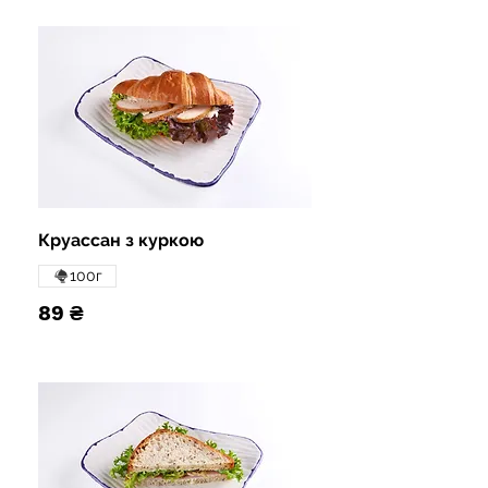
Круассан з куркою
100г
89 ₴