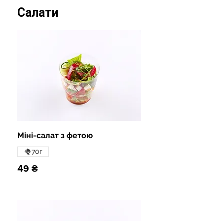
Салати
Міні-салат з фетою
70г
49 ₴