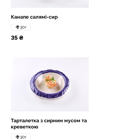
Канапе салямі-сир
30г
35 ₴
Тарталетка з сирним мусом та
креветкою
30г