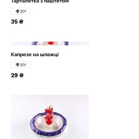
Тарталетка з паштетом
30г
35 ₴
Капрезе на шпажці
20г
29 ₴