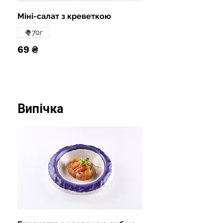
Міні-салат з креветкою
70г
69 ₴
Випічка