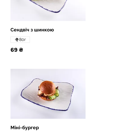
Сендвіч з шинкою
80г
69 ₴
Міні-бургер