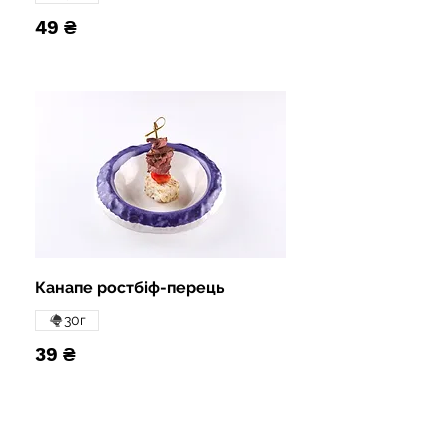
49 ₴
Канапе ростбіф-перець
30г
39 ₴