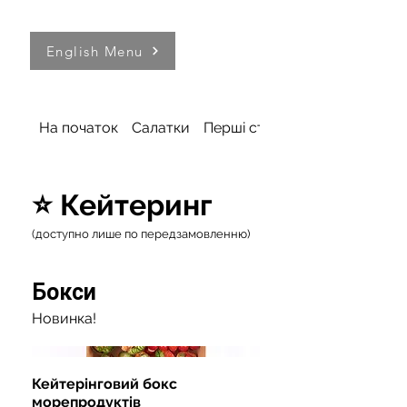
English Menu
На початок
Салатки
Перші страви
⭐ Кейтеринг
(доступно лише по передзамовленню)
Бокси
Новинка!
Кейтерінговий бокс
морепродуктів