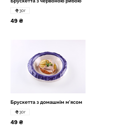
Брускетта з червоною рибою
30г
49 ₴
Брускетта з домашнім м'ясом
30г
49 ₴