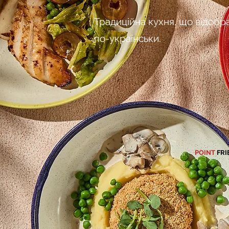
Традиційна кухня, що відобр
по-українськи.
POINT
FRI