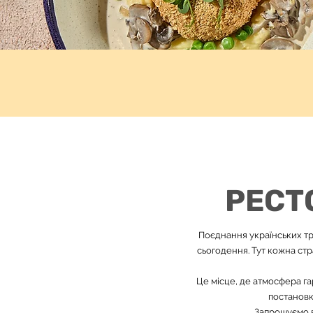
РЕСТ
Поєднання українських тра
сьогодення. Тут кожна стр
Це місце, де атмосфера га
постановка
Запрошуємо в