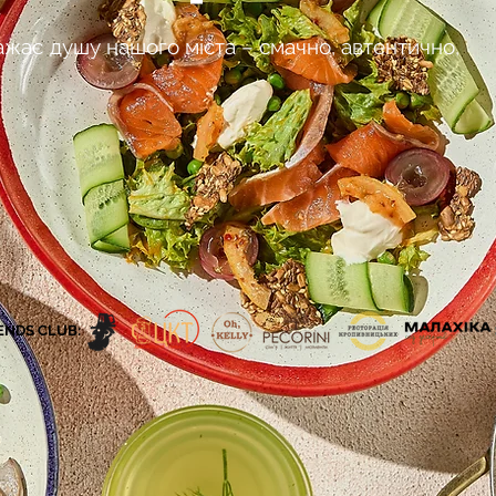
ажає душу нашого міста – смачно, автентично,
ENDS CLUB: