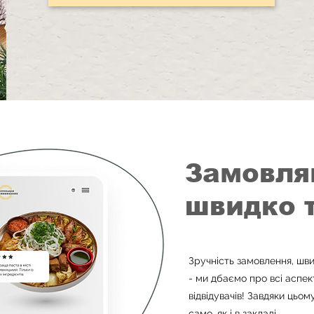
Замовля
швидко 
Зручність замовлення, шви
- ми дбаємо про всі аспе
відвідувачів! Завдяки цьо
само, як і в закладі.