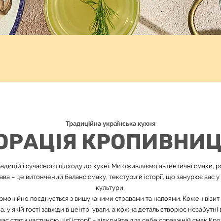
Традиційна українська кухня
ОРАЦІЯ КРОПИВНИ
дицій і сучасного підходу до кухні. Ми оживляємо автентичні смаки, р
ава – це витончений баланс смаку, текстури й історії, що занурює вас у
культури.
рмонійно поєднується з вишуканими стравами та напоями. Кожен візит 
, у якій гості завжди в центрі уваги, а кожна деталь створює незабутні
ас стати частиною цієї історії – відкрийте для себе справжній смак Кр