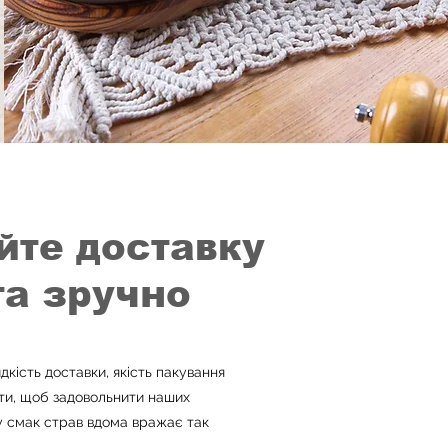
йте доставку
та зручно
дкість доставки, якість пакування
кти, щоб задовольнити наших
му смак страв вдома вражає так