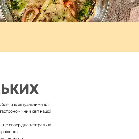
ЦЬКИХ
облячи їх актуальними для
 гастрономічний світ нашої
– це своєрідна театральна
 враження.
опивницького!